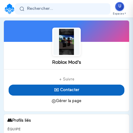
U
Rechercher...
Espaces
▼
Roblox Mod's
+ Suivre
✉️ Contacter
Gérer la page
👥
Profils liés
ÉQUIPE