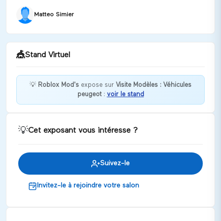
Matteo Simier
🎪
Stand Virtuel
💡
Roblox Mod's
expose sur
Visite Modèles : Véhicules
peugeot
:
voir le stand
Tu souhaites nous rejoindre ? Clique sur le lien !
Discuter
💡
Cet exposant vous intéresse ?
Suivez-le
Invitez-le à rejoindre votre salon