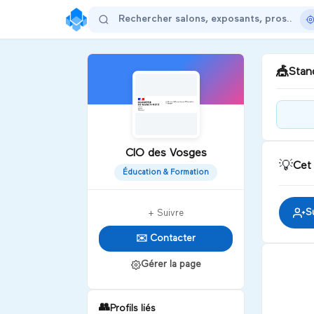
🎪
Stand
Bie
Vos
CIO des Vosges
💡
Cet
Éducation & Formation
D
S
+ Suivre
✉️ Contacter
Gérer la page
👥
Profils liés