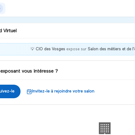
 Virtuel
💡
CIO des Vosges
expose sur
Salon des métiers et de l’
nvenue chez CIO des
ges !
 exposant vous intéresse ?
iscuter
uivez-le
Invitez-le à rejoindre votre salon
🏢