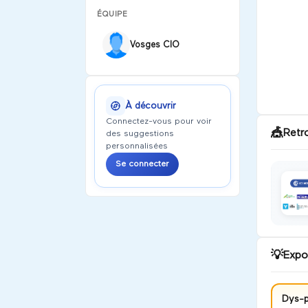
ÉQUIPE
Vosges CIO
À découvrir
Connectez-vous pour voir
🎪
Retr
des suggestions
personnalisées
Se connecter
💡
Expo
Dys-p