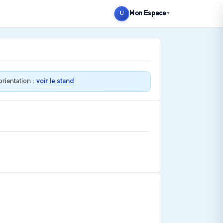
Mon Espace
U
▼
orientation
:
voir le stand