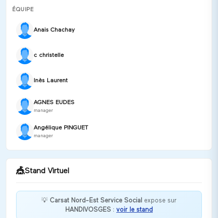
ÉQUIPE
Anais Chachay
c christelle
Inès Laurent
AGNES EUDES
manager
Angélique PINGUET
manager
🎪
Stand Virtuel
💡
Carsat Nord-Est Service Social
expose sur
HANDIVOSGES
:
voir le stand
Bonjour et bienvenue sur le stand du service social