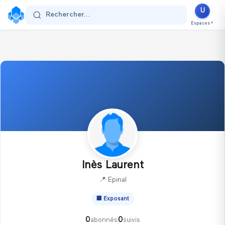
U
Se connecter
Rechercher...
Espaces
▼
Inès Laurent
📍
Epinal
🏢
Exposant
0
0
abonnés
suivis