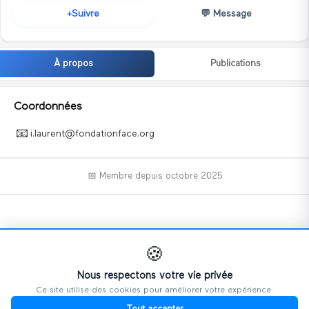
💬
Message
Suivre
+
À propos
Publications
Coordonnées
📧
i.laurent@fondationface.org
📅 Membre depuis
octobre 2025
📝
🍪
Nous respectons votre vie privée
Ce site utilise des cookies pour améliorer votre expérience.
Ce profil n'a pas encore ajouté d'informations.