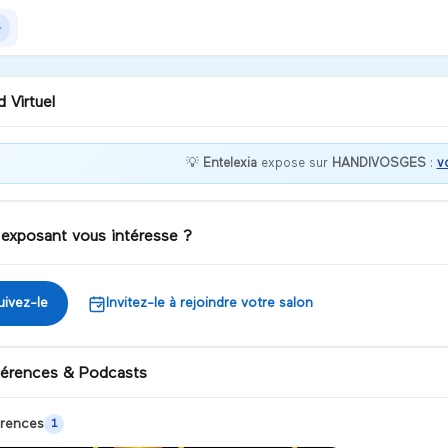
 Virtuel
💡
Entelexia
expose sur
HANDIVOSGES
:
v
i d'être ici. Que puis-je
e pour vous ?
 exposant vous intéresse ?
iscuter
uivez-le
Invitez-le à rejoindre votre salon
érences & Podcasts
rences
1