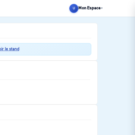
Mon Espace
U
▼
oir le stand