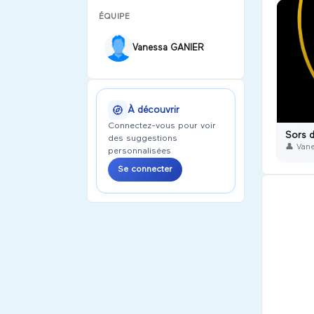
ÉQUIPE
Vanessa GANIER
À découvrir
Connectez-vous pour voir
Sors d
des suggestions
👤
Van
personnalisées
Se connecter