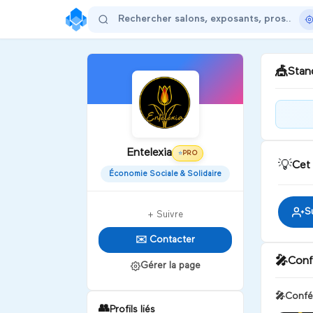
🎪
Stand
Merc
fair
Entelexia
PRO
⭐
💡
Cet
Économie Sociale & Solidaire
D
S
+ Suivre
✉️ Contacter
🎤
Conf
Gérer la page
🎤
Confé
👥
Profils liés