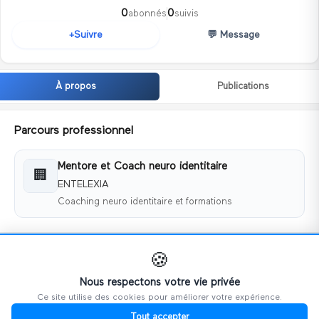
0
0
abonnés
suivis
💬
Message
Suivre
+
À propos
Publications
Parcours professionnel
Mentore et Coach neuro identitaire
🏢
ENTELEXIA
Coaching neuro identitaire et formations
Coordonnées
🍪
📧
contact@entelexia.fr
Nous respectons votre vie privée
Ce site utilise des cookies pour améliorer votre expérience.
🌐
https:www.entlexia.fr
Tout accepter