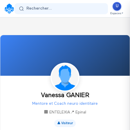
U
Se connecter
Rechercher...
Espaces
▼
Vanessa GANIER
Mentore et Coach neuro identitaire
🏢
ENTELEXIA
📍
Epinal
👤
Visiteur