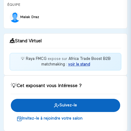
ÉQUIPE
Malak Draz
🎪
Stand Virtuel
💡
Raya FMCG
expose sur
Africa Trade Boost B2B
matchmaking
:
voir le stand
Bienvenue chez Raya FMCG !
Discuter
💡
Cet exposant vous intéresse ?
Suivez-le
Invitez-le à rejoindre votre salon