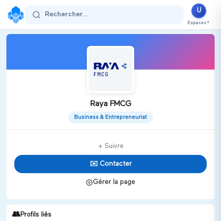
U
Rechercher...
Espaces
▼
Raya FMCG
Business & Entrepreneuriat
+ Suivre
✉️ Contacter
Gérer la page
👥
Profils liés