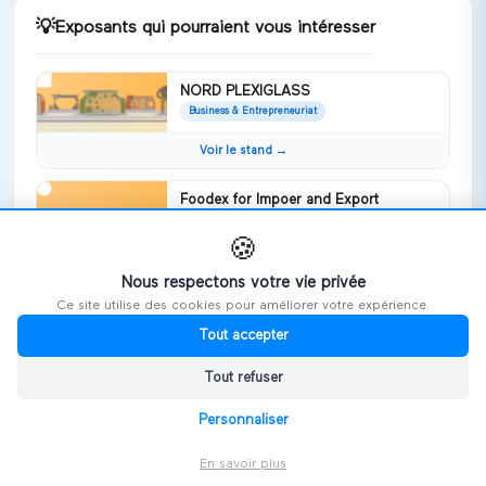
💡
Exposants qui pourraient vous intéresser
NORD PLEXIGLASS
Business & Entrepreneuriat
Voir le stand →
Foodex for Impoer and Export
Business & Entrepreneuriat
foodex company specialise in frozen
🍪
fruits and vegetables pdf
Nous respectons votre vie privée
Voir le stand →
Ce site utilise des cookies pour améliorer votre expérience.
Tout accepter
WEYB
Business & Entrepreneuriat
Tout refuser
Nous soutenons votre développement
international sur la Tunisie et Maroc
Personnaliser
Voir le stand →
En savoir plus