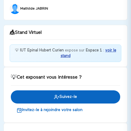
Mathilde JABRIN
🎪
Stand Virtuel
💡
IUT Epinal Hubert Curien
expose sur
Espace 1
:
voir le
stand
Bienvenue chez IUT Epinal Hubert Curien !
Discuter
💡
Cet exposant vous intéresse ?
Suivez-le
Invitez-le à rejoindre votre salon