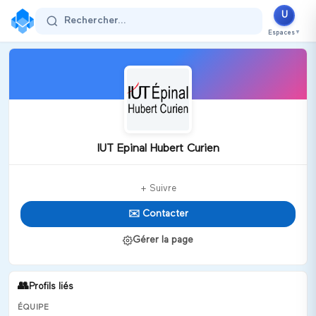
U
Rechercher...
Espaces
▼
IUT Epinal Hubert Curien
+ Suivre
✉️ Contacter
Gérer la page
👥
Profils liés
ÉQUIPE