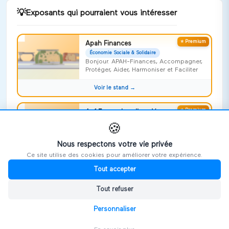
💡
Exposants qui pourraient vous intéresser
⭐ Premium
Apah Finances
Économie Sociale & Solidaire
Bonjour. APAH-Finances, Accompagner,
Protéger, Aider, Harmoniser et Faciliter
Voir le stand →
⭐ Premium
Apf France handicap Vosges
Économie Sociale & Solidaire
🍪
Risquer l'impossible !
Nous respectons votre vie privée
Voir le stand →
Ce site utilise des cookies pour améliorer votre expérience.
Tout accepter
⭐ Premium
Repideodat
Économie Sociale & Solidaire
Tout refuser
On ne naît pas aidant, on le devient,
souvent sans le savoir
Personnaliser
Voir le stand →