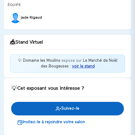
ÉQUIPE
jade Rigaud
🎪
Stand Virtuel
💡
Domaine les Moulins
expose sur
Le Marché de Noël
des Bougeuses
:
voir le stand
Ralentir le temps c'est utiliser ses sens pour
découvrir et se créer des souvenirs
Discuter
💡
Cet exposant vous intéresse ?
Suivez-le
Invitez-le à rejoindre votre salon