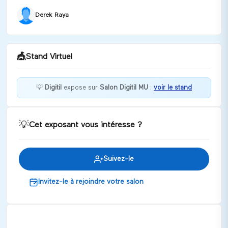
Derek Raya
🎪
Stand Virtuel
💡
Digitil
expose sur
Salon Digitil MU
:
voir le stand
Bienvenue chez Digitil !
💡
Cet exposant vous intéresse ?
Discuter
Suivez-le
Invitez-le à rejoindre votre salon