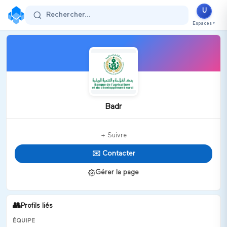
U
Rechercher...
Espaces
▼
Badr
+ Suivre
✉️ Contacter
Gérer la page
👥
Profils liés
ÉQUIPE