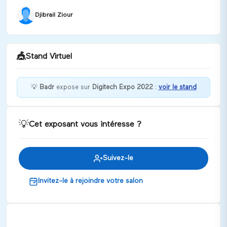
Djibrail Ziour
🎪
Stand Virtuel
💡
Badr
expose sur
Digitech Expo 2022
:
voir le stand
Bienvenue chez Badr !
💡
Cet exposant vous intéresse ?
Discuter
Suivez-le
Invitez-le à rejoindre votre salon