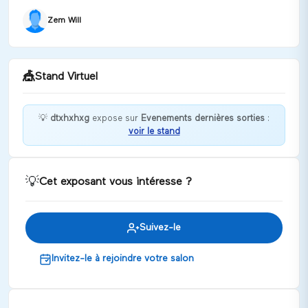
Zem Will
🎪
Stand Virtuel
💡
dtxhxhxg
expose sur
Evenements dernières sorties
:
voir le stand
Bienvenue chez dtxhxhxg !
Discuter
💡
Cet exposant vous intéresse ?
Suivez-le
Invitez-le à rejoindre votre salon