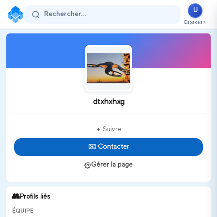
U
Rechercher...
Espaces
▼
dtxhxhxg
+ Suivre
✉️ Contacter
Gérer la page
👥
Profils liés
ÉQUIPE