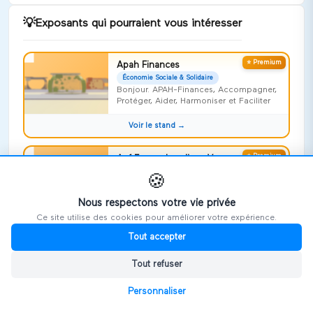
💡
Exposants qui pourraient vous intéresser
⭐ Premium
Apah Finances
Économie Sociale & Solidaire
Bonjour. APAH-Finances, Accompagner,
Protéger, Aider, Harmoniser et Faciliter
Voir le stand →
⭐ Premium
Apf France handicap Vosges
Économie Sociale & Solidaire
🍪
Risquer l'impossible !
Nous respectons votre vie privée
Voir le stand →
Ce site utilise des cookies pour améliorer votre expérience.
Tout accepter
⭐ Premium
Repideodat
Économie Sociale & Solidaire
Tout refuser
On ne naît pas aidant, on le devient,
souvent sans le savoir
Personnaliser
Voir le stand →