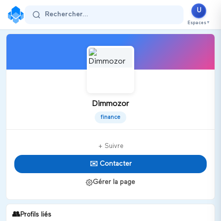
U
Rechercher...
Espaces
▼
Dimmozor
finance
+ Suivre
✉️ Contacter
Gérer la page
👥
Profils liés