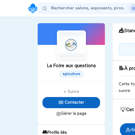
🎪
Stand
L’u
pour
La Foire aux questions
d’a
📝
À pr
agriculture
D
Cette fo
suivre.
+ Suivre
✉️ Contacter
💡
Cet
Gérer la page
S
👥
Profils liés