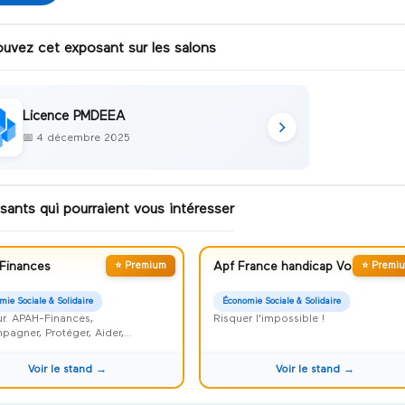
ouvez cet exposant sur les salons
Licence PMDEEA
📅
4 décembre 2025
sants qui pourraient vous intéresser
Finances
⭐ Premium
Apf France handicap Vosges
⭐ Premi
mie Sociale & Solidaire
Économie Sociale & Solidaire
r. APAH-Finances,
Risquer l'impossible !
agner, Protéger, Aider,
iser et Faciliter
Voir le stand →
Voir le stand →