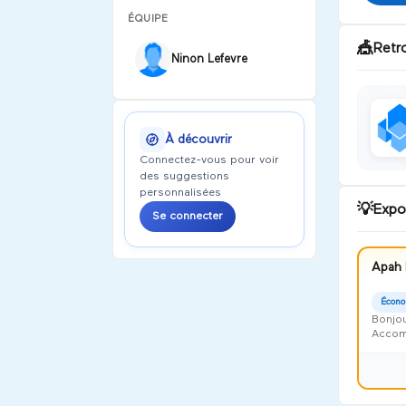
ÉQUIPE
🎪
Retr
Ninon Lefevre
À découvrir
Connectez-vous pour voir
des suggestions
personnalisées
💡
Expo
Se connecter
Apah 
Écono
Bonjou
Accomp
Harmon