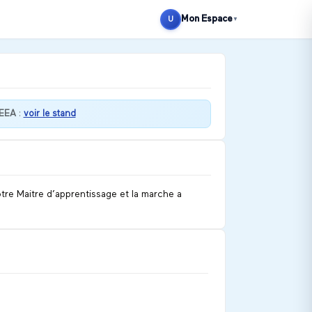
Mon Espace
U
▼
DEEA
:
voir le stand
tre Maitre d’apprentissage et la marche a