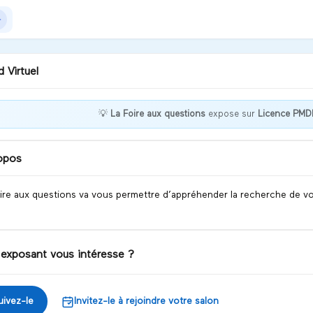
 Virtuel
💡
La Foire aux questions
expose sur
Licence PM
niversité vous accompagne
 trouver votre maître
pprentissage
opos
iscuter
ire aux questions va vous permettre d’appréhender la recherche de vo
 exposant vous intéresse ?
uivez-le
Invitez-le à rejoindre votre salon