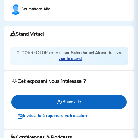
Soumahoro Alfa
🎪
Stand Virtuel
💡
CORRECTOR
expose sur
Salon Virtuel Africa Du Livre
:
voir le stand
La relecture et correction de tout document
scientifique et stratégique s’avère très essentiel.
Discuter
💡
Cet exposant vous intéresse ?
Suivez-le
Invitez-le à rejoindre votre salon
🎤
Conférences & Podcasts