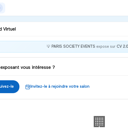
 Virtuel
💡
PARIS SOCIETY EVENTS
expose sur
CV 2.
nvenue au poste
SSISTANTE CHEF DE
 360 chez PARIS
 exposant vous intéresse ?
IETY EVENTS
iscuter
uivez-le
Invitez-le à rejoindre votre salon
🏢