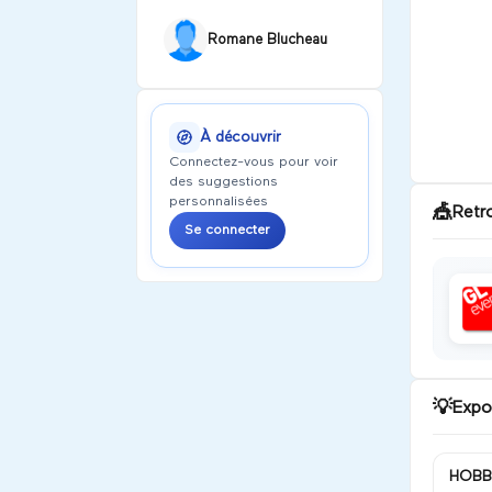
Romane Blucheau
À découvrir
Connectez-vous pour voir
des suggestions
personnalisées
🎪
Retr
Se connecter
💡
Expo
HOBB