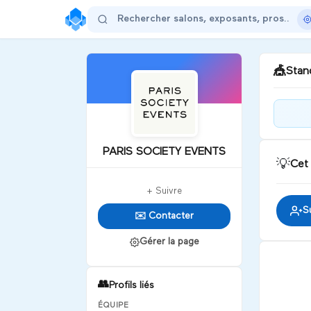
🎪
Stand
Bie
d'A
PARIS SOCIETY EVENTS
PROJET
💡
Cet
SOC
D
+ Suivre
S
✉️ Contacter
Gérer la page
👥
Profils liés
ÉQUIPE