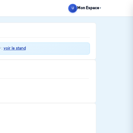
Mon Espace
U
▼
0
:
voir le stand