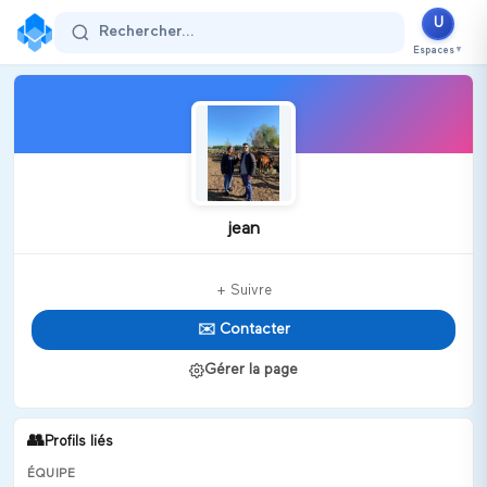
U
Rechercher...
Espaces
▼
jean
+ Suivre
✉️ Contacter
Gérer la page
👥
Profils liés
ÉQUIPE