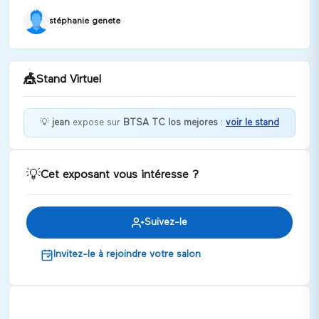
stéphanie genete
🎪
Stand Virtuel
💡
jean
expose sur
BTSA TC los mejores
:
voir le stand
Bienvenue chez jean !
💡
Cet exposant vous intéresse ?
Discuter
Suivez-le
Invitez-le à rejoindre votre salon