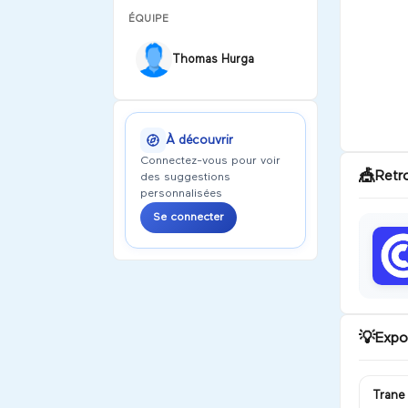
ÉQUIPE
Thomas Hurga
À découvrir
Connectez-vous pour voir
🎪
Retr
des suggestions
personnalisées
Se connecter
💡
Expo
Trane