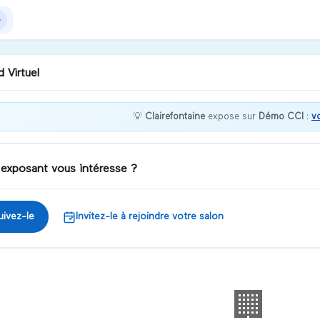
 Virtuel
💡
Clairefontaine
expose sur
Démo CCI
:
vo
nvenue chez Clairefontaine
 exposant vous intéresse ?
iscuter
uivez-le
Invitez-le à rejoindre votre salon
🏢