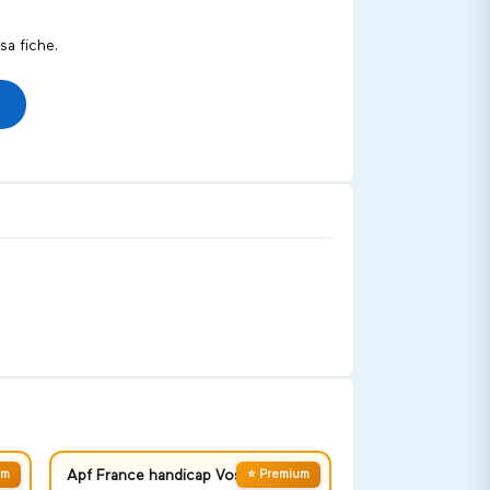
a fiche.
um
Apf France handicap Vosges
⭐ Premium