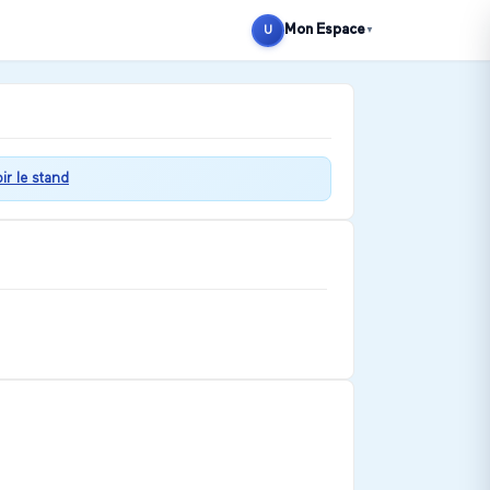
Mon Espace
U
▼
ir le stand