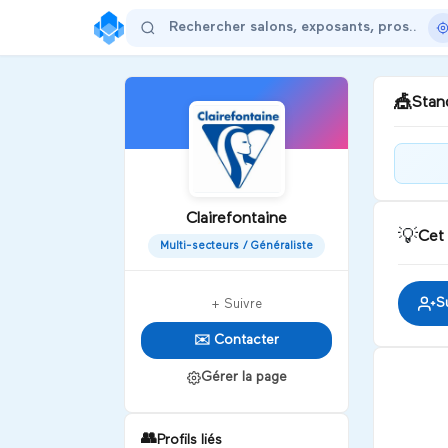
🎪
Stand
Bie
!
Clairefontaine
💡
Cet
Multi-secteurs / Généraliste
D
S
+ Suivre
✉️ Contacter
Gérer la page
👥
Profils liés