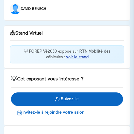
DAVID BENECH
🎪
Stand Virtuel
💡
FOREP Vé2030
expose sur
RTN Mobilité des
véhicules
:
voir le stand
Bienvenue chez FOREP Vé2030 !
Discuter
💡
Cet exposant vous intéresse ?
Suivez-le
Invitez-le à rejoindre votre salon