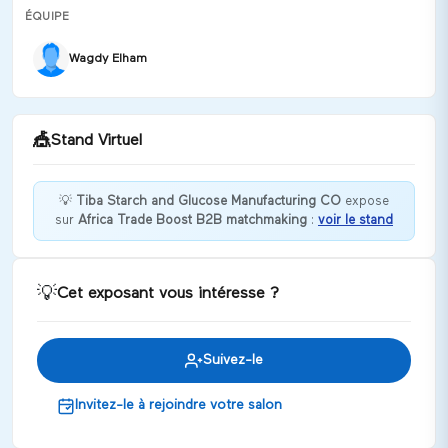
ÉQUIPE
Wagdy Elham
🎪
Stand Virtuel
💡
Tiba Starch and Glucose Manufacturing CO
expose
sur
Africa Trade Boost B2B matchmaking
:
voir le stand
Bienvenue chez Tiba Starch and Glucose
Manufacturing CO !
Discuter
💡
Cet exposant vous intéresse ?
Suivez-le
Invitez-le à rejoindre votre salon