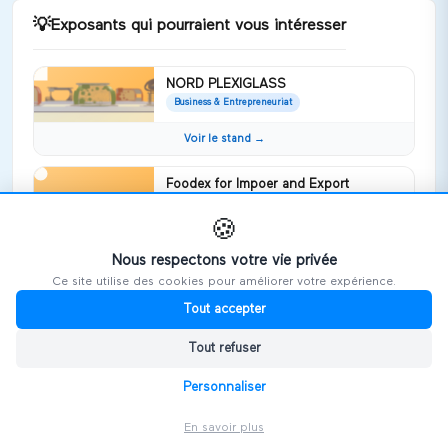
💡
Exposants qui pourraient vous intéresser
NORD PLEXIGLASS
Business & Entrepreneuriat
Voir le stand →
Foodex for Impoer and Export
Business & Entrepreneuriat
foodex company specialise in frozen
🍪
fruits and vegetables pdf
Nous respectons votre vie privée
Voir le stand →
Ce site utilise des cookies pour améliorer votre expérience.
Tout accepter
WEYB
Business & Entrepreneuriat
Tout refuser
Nous soutenons votre développement
international sur la Tunisie et Maroc
Personnaliser
Voir le stand →
En savoir plus