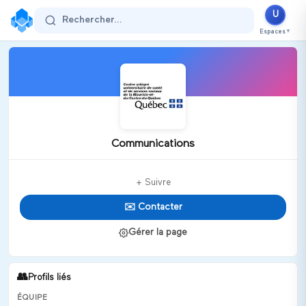
U
Rechercher...
Espaces
▼
Communications
+ Suivre
✉️ Contacter
Gérer la page
👥
Profils liés
ÉQUIPE