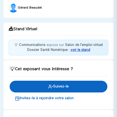
Gérard Beaudet
🎪
Stand Virtuel
💡
Communications
expose sur
Salon de l'emploi virtuel
Dossier Santé Numérique
:
voir le stand
Bonjour, mon nom est Gérard, avez-vous des
questions?
Discuter
💡
Cet exposant vous intéresse ?
Suivez-le
Invitez-le à rejoindre votre salon