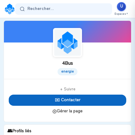
U
Rechercher...
Espaces
▼
4Bus
energie
+ Suivre
✉️ Contacter
Gérer la page
👥
Profils liés