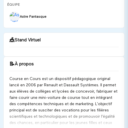
ÉQUIPE
Astre Fantasque
🎪
Stand Virtuel
📝
À propos
Bienvenue chez 4Bus !
Course en Cours est un dispositif pédagogique original
Discuter
lancé en 2006 par Renault et Dassault Systèmes. Il permet
aux élèves de collèges et lycées de concevoir, fabriquer et
faire courir une mini-voiture de course tout en intégrant
des compétences techniques et de marketing. L'objectif
principal est de susciter des vocations pour les filières
scientifiques et technologiques et de promouvoir l'égalité
des chances, en particulier pour les jeunes filles et ceux