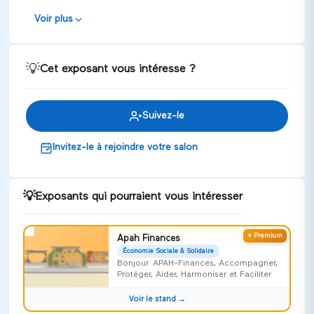
issus de milieux défavorisés. Les équipes participent à des
compétitions régionales et nationales, utilisant des outils et
Voir plus
des méthodes similaires à ceux des professionnels de
l'industrie.
💡
Cet exposant vous intéresse ?
Suivez-le
Invitez-le à rejoindre votre salon
💡
Exposants qui pourraient vous intéresser
⭐ Premium
Apah Finances
Économie Sociale & Solidaire
Bonjour. APAH-Finances, Accompagner,
Protéger, Aider, Harmoniser et Faciliter
Voir le stand →