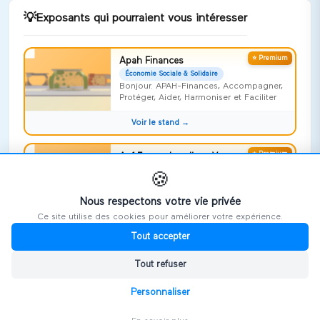
💡
Exposants qui pourraient vous intéresser
⭐ Premium
Apah Finances
Économie Sociale & Solidaire
Bonjour. APAH-Finances, Accompagner,
Protéger, Aider, Harmoniser et Faciliter
Voir le stand →
⭐ Premium
Apf France handicap Vosges
Économie Sociale & Solidaire
🍪
Risquer l'impossible !
Nous respectons votre vie privée
Voir le stand →
Ce site utilise des cookies pour améliorer votre expérience.
Tout accepter
⭐ Premium
Repideodat
Économie Sociale & Solidaire
Tout refuser
On ne naît pas aidant, on le devient,
souvent sans le savoir
Personnaliser
Voir le stand →