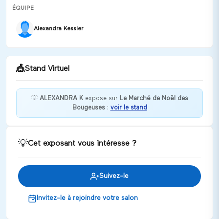
ÉQUIPE
Alexandra Kessler
🎪
Stand Virtuel
💡
ALEXANDRA K
expose sur
Le Marché de Noël des
Bougeuses
:
voir le stand
Grâce à ALEXANDRA K, plonge dans une
métamorphose intérieure facilitant une vie
épanouissante !
💡
Cet exposant vous intéresse ?
Discuter
Suivez-le
Invitez-le à rejoindre votre salon