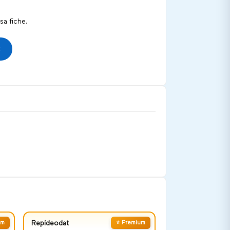
a fiche.
um
Repideodat
⭐ Premium