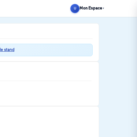
Mon Espace
U
▼
 le stand