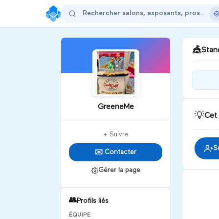
🎪
Stand
Bie
GreeneMe
💡
Cet
D
+ Suivre
S
✉️ Contacter
Gérer la page
👥
Profils liés
ÉQUIPE