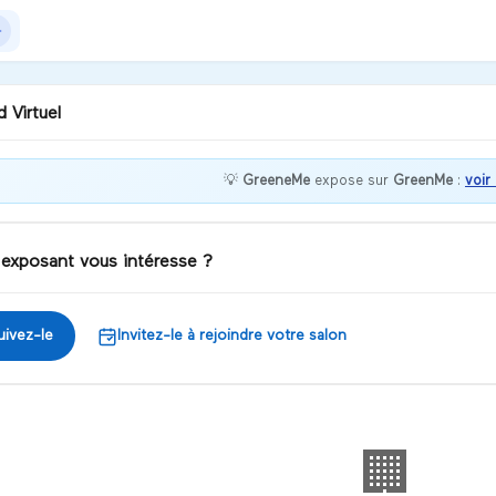
 Virtuel
💡
GreeneMe
expose sur
GreenMe
:
voir
nvenue chez GreeneMe !
 exposant vous intéresse ?
iscuter
uivez-le
Invitez-le à rejoindre votre salon
🏢