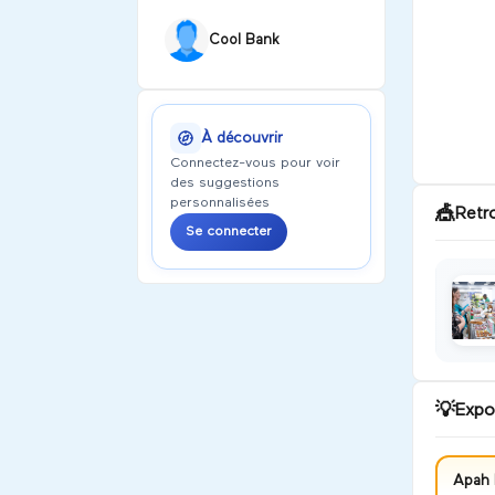
Cool Bank
À découvrir
Connectez-vous pour voir
des suggestions
personnalisées
🎪
Retr
Se connecter
💡
Expo
Apah 