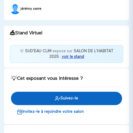
jérémy serre
🎪
Stand Virtuel
💡
SUD'EAU CLIM
expose sur
SALON DE L'HABITAT
2025
:
voir le stand
Bienvenue chez SUD'EAU CLIM !
Discuter
💡
Cet exposant vous intéresse ?
Suivez-le
Invitez-le à rejoindre votre salon