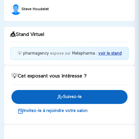
Steve Houdelet
🎪
Stand Virtuel
💡
pharmagency
expose sur
Metapharma
:
voir le stand
fils de pute
💡
Cet exposant vous intéresse ?
Discuter
Suivez-le
Invitez-le à rejoindre votre salon