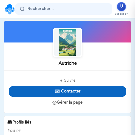
U
Rechercher...
Espaces
▼
Autriche
+ Suivre
✉️ Contacter
Gérer la page
👥
Profils liés
ÉQUIPE