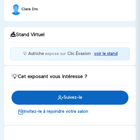
Clara Drs
🎪
Stand Virtuel
💡
Autriche
expose sur
Clic Évasion
:
voir le stand
Bienvenue chez Autriche !
💡
Cet exposant vous intéresse ?
Discuter
Suivez-le
Invitez-le à rejoindre votre salon