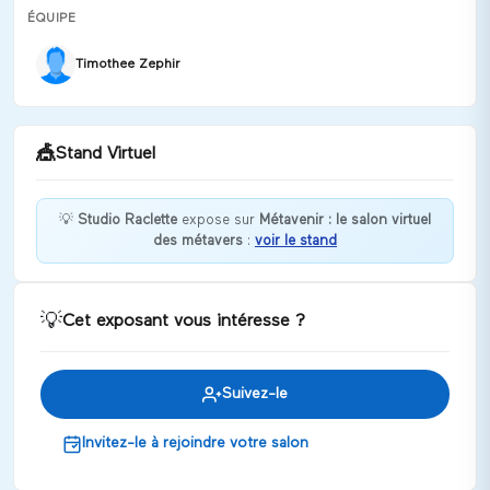
ÉQUIPE
Timothee Zephir
🎪
Stand Virtuel
💡
Studio Raclette
expose sur
Métavenir : le salon virtuel
des métavers
:
voir le stand
Bienvenue chez Studio Raclette !
Discuter
💡
Cet exposant vous intéresse ?
Suivez-le
Invitez-le à rejoindre votre salon