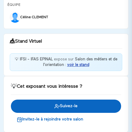
ÉQUIPE
Céline CLEMENT
🎪
Stand Virtuel
💡
IFSI - IFAS EPINAL
expose sur
Salon des métiers et de
l’orientation
:
voir le stand
Vous voulez devenir infirmier ou aide-soignant,
arrêtez-vous.
Discuter
💡
Cet exposant vous intéresse ?
Suivez-le
Invitez-le à rejoindre votre salon