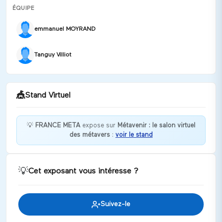
ÉQUIPE
emmanuel MOYRAND
Tanguy Villiot
🎪
Stand Virtuel
💡
FRANCE META
expose sur
Métavenir : le salon virtuel
des métavers
:
voir le stand
Bienvenue chez FRANCE META !
Discuter
💡
Cet exposant vous intéresse ?
Suivez-le