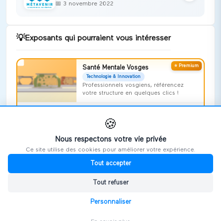
📅
3 novembre 2022
💡
Exposants qui pourraient vous intéresser
⭐ Premium
Santé Mentale Vosges
Technologie & Innovation
Professionnels vosgiens, référencez
votre structure en quelques clics !
Voir le stand →
🍪
REALITY AGENCY
Nous respectons votre vie privée
Technologie & Innovation
Ce site utilise des cookies pour améliorer votre expérience.
Voir le stand →
Tout accepter
Art'huy
Tout refuser
Technologie & Innovation
Personnaliser
Voir le stand →