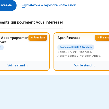
uivez-le
Invitez-le à rejoindre votre salon
sants qui pourraient vous intéresser
a Accompagnement
⭐ Premium
Apah Finances
⭐ Premi
ment
n
Économie Sociale & Solidaire
Bonjour. APAH-Finances,
Accompagner, Protéger, Aider,
Harmoniser et Faciliter
Voir le stand →
Voir le stand →