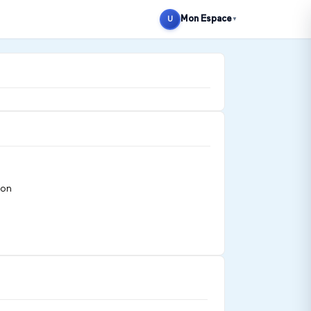
Mon Espace
U
▼
ion