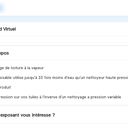
 Virtuel
opos
nvenue chez NEDVI !
e de toiture à la vapeur
iscuter
sable utilise jusqu'à 10 fois moins d'eau qu'un nettoyeur haute press
roduit
ression sur vos tuiles à l'inverse d'un nettoyage a pression variable
 exposant vous intéresse ?