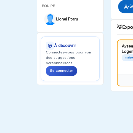
ÉQUIPE
S
Lionel Porru
💡
Expo
À découvrir
Avse
Loge
Connectez-vous pour voir
des suggestions
maiso
personnalisées
Se connecter