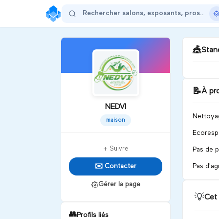
🎪
Stand
📝
À pr
Bie
NEDVI
Nettoyag
D
maison
Ecorespo
+ Suivre
Pas de p
✉️ Contacter
Pas d'ag
Gérer la page
💡
Cet
👥
Profils liés