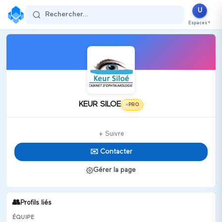
U
Rechercher...
Espaces
▼
KEUR SILOE
PRO
⭐
+ Suivre
✉️ Contacter
Gérer la page
👥
Profils liés
ÉQUIPE