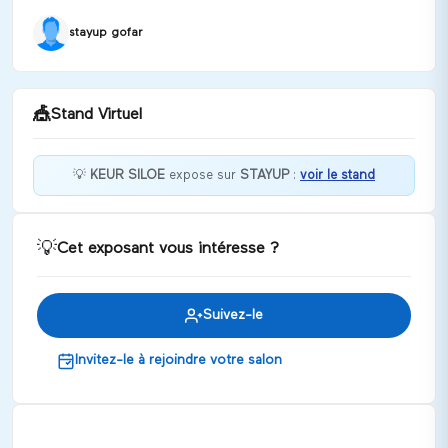
stayup gofar
🎪
Stand Virtuel
💡
KEUR SILOE
expose sur
STAYUP
:
voir le stand
Bienvenue chez KEUR SILOE !
💡
Cet exposant vous intéresse ?
Discuter
Suivez-le
Invitez-le à rejoindre votre salon