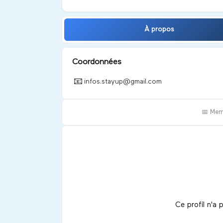
À propos
Coordonnées
📧
infos.stayup@gmail.com
📅 Mem
Ce profil n'a 