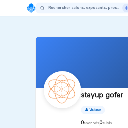
stayup gofar
👤
Visiteur
0
0
abonnés
suivis