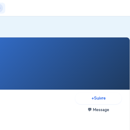
Actualités
+Exposer
+Créer salon
+
Suivre
💬
Message