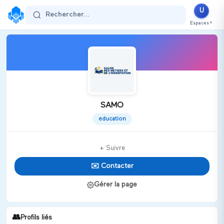
U
Rechercher...
Espaces
▼
SAMO
education
+ Suivre
✉️ Contacter
Gérer la page
👥
Profils liés