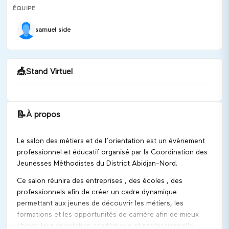
ÉQUIPE
samuel side
🎪
Stand Virtuel
📝
À propos
Bienvenue chez SAMO !
Le salon des métiers et de l’orientation est un évènement
Discuter
professionnel et éducatif organisé par la Coordination des
Jeunesses Méthodistes du District Abidjan-Nord.
Ce salon réunira des entreprises , des écoles , des
professionnels afin de créer un cadre dynamique
permettant aux jeunes de découvrir les métiers, les
formations et les opportunités de carrière afin de mieux
choisir leur orientation académique et professionnelle.