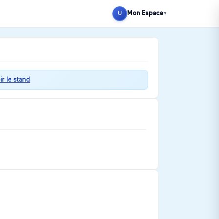
Mon Espace
U
▼
ir le stand