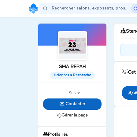
🎪
Stand
Bie
SMA REPAH
💡
Cet
D
Sciences & Recherche
S
+ Suivre
✉️ Contacter
Gérer la page
👥
Profils liés