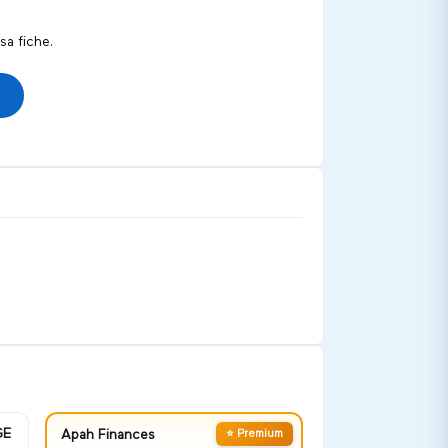
a fiche.
GE
Apah Finances
⭐ Premium