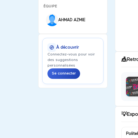
ÉQUIPE
AHMAD AZMIE
À découvrir
Connectez-vous pour voir
🎪
Retr
des suggestions
personnalisées
Se connecter
💡
Expo
Polite