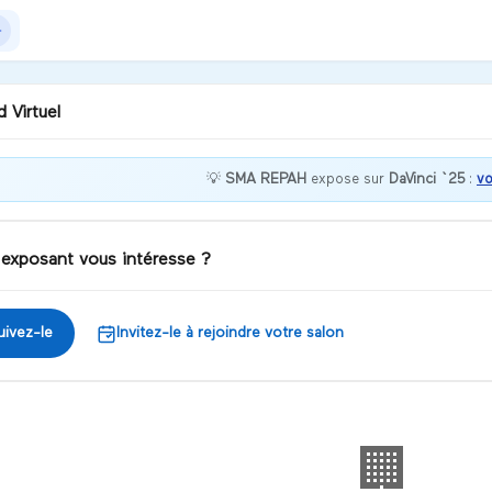
 Virtuel
💡
SMA REPAH
expose sur
DaVinci `25
:
vo
nvenue chez SMA REPAH !
 exposant vous intéresse ?
iscuter
uivez-le
Invitez-le à rejoindre votre salon
🏢