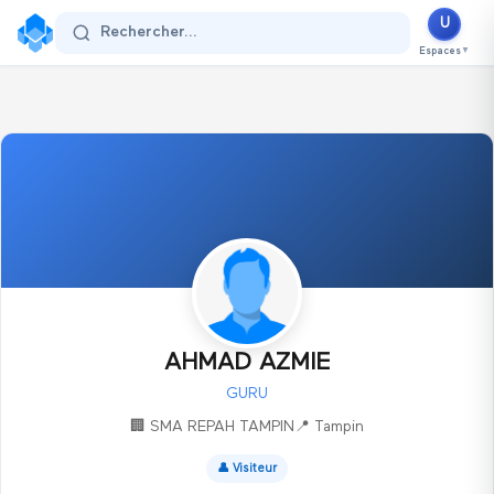
U
Se connecter
Rechercher...
Espaces
▼
AHMAD AZMIE
GURU
🏢
SMA REPAH TAMPIN
📍
Tampin
👤
Visiteur