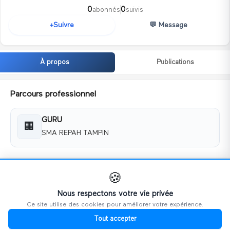
0
0
abonnés
suivis
💬
Message
Suivre
+
À propos
Publications
Parcours professionnel
GURU
🏢
SMA REPAH TAMPIN
Coordonnées
🍪
📧
almujahiddin@yahoo.com
Nous respectons votre vie privée
Ce site utilise des cookies pour améliorer votre expérience.
📱
0132786568
Tout accepter