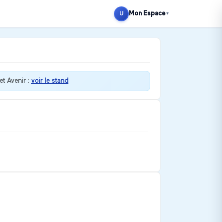
Mon Espace
U
▼
et Avenir
:
voir le stand