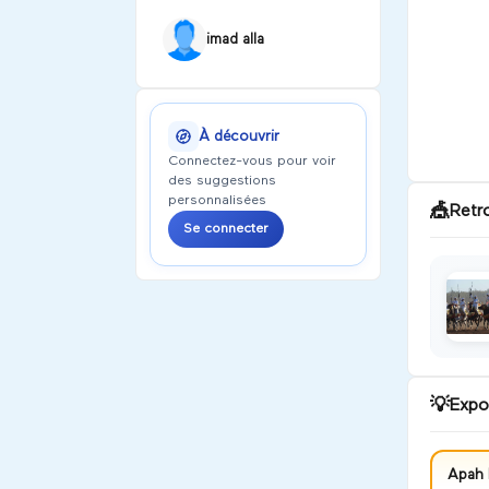
imad alla
À découvrir
Connectez-vous pour voir
des suggestions
personnalisées
🎪
Retr
Se connecter
💡
Expo
Apah 