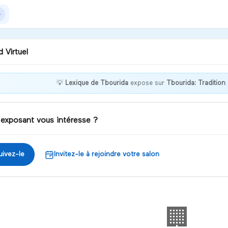
 Virtuel
💡
Lexique de Tbourida
expose sur
Tbourida: Tradition 
gez dans l’univers de la
urida : découvrez les mots,
essions et traditions qui
 exposant vous intéresse ?
 vibre
iscuter
uivez-le
Invitez-le à rejoindre votre salon
🏢