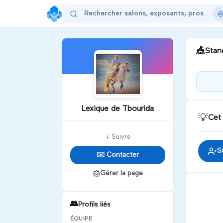
🎪
Stand
Plon
Tbo
Lexique de Tbourida
expr
💡
Cet
font
D
+ Suivre
S
✉️ Contacter
Gérer la page
👥
Profils liés
ÉQUIPE