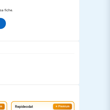
a fiche.
um
Repideodat
⭐ Premium