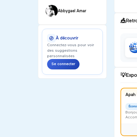
Abbygael Amar
🎪
Retr
À découvrir
Connectez-vous pour voir
des suggestions
personnalisées
Se connecter
💡
Expo
Apah 
Écono
Bonjou
Accomp
Harmon