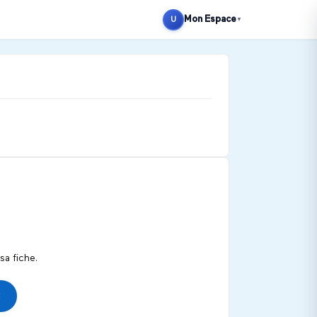
Mon Espace
U
▼
a fiche.