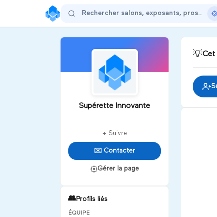
💡
Cet
S
Supérette Innovante
+ Suivre
✉️ Contacter
Gérer la page
👥
Profils liés
ÉQUIPE