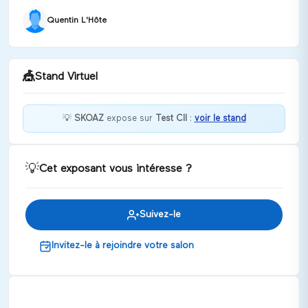
Quentin L'Hôte
🎪
Stand Virtuel
💡
SKOAZ
expose sur
Test CII
:
voir le stand
Bienvenue chez SKOAZ !
💡
Cet exposant vous intéresse ?
Discuter
Suivez-le
Invitez-le à rejoindre votre salon