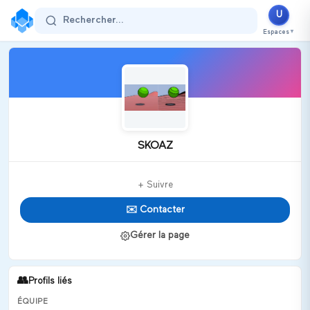
U
Rechercher...
Espaces
▼
SKOAZ
+ Suivre
✉️ Contacter
Gérer la page
👥
Profils liés
ÉQUIPE