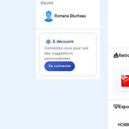
ÉQUIPE
Romane Blucheau
À découvrir
Connectez-vous pour voir
des suggestions
🎪
Retr
personnalisées
Se connecter
💡
Expo
HOBB