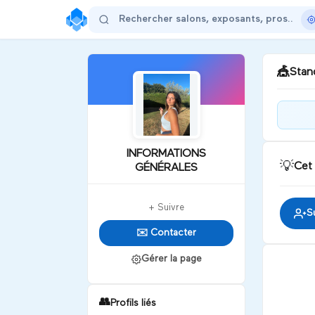
🎪
Stand
Tu v
moi
INFORMATIONS
pré
💡
Cet
GÉNÉRALES
D
+ Suivre
S
✉️ Contacter
Gérer la page
👥
Profils liés