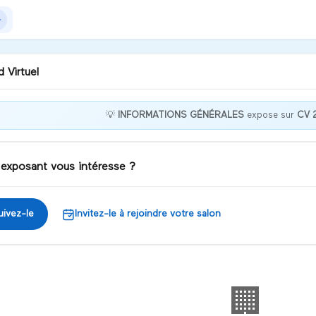
 Virtuel
💡
INFORMATIONS GÉNÉRALES
expose sur
CV 2
eux en connaitre plus sur
 ? Regarde ma vidéo de
sentation
 exposant vous intéresse ?
iscuter
uivez-le
Invitez-le à rejoindre votre salon
🏢