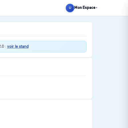
Mon Espace
U
▼
.0
:
voir le stand