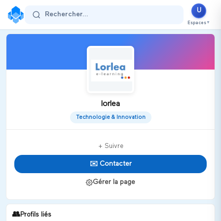
U
Rechercher...
Espaces
▼
lorlea
Technologie & Innovation
+ Suivre
✉️ Contacter
Gérer la page
👥
Profils liés