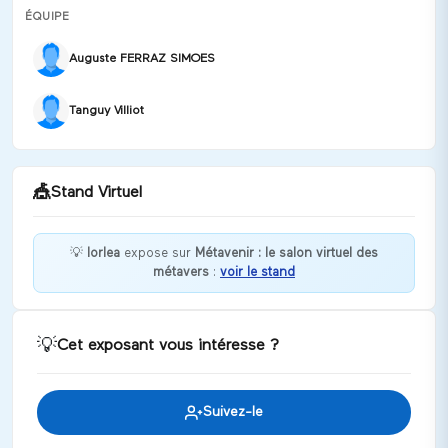
ÉQUIPE
Auguste FERRAZ SIMOES
Tanguy Villiot
🎪
Stand Virtuel
💡
lorlea
expose sur
Métavenir : le salon virtuel des
métavers
:
voir le stand
Bienvenue chez lorlea !
Discuter
💡
Cet exposant vous intéresse ?
Suivez-le