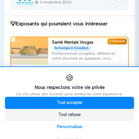
📅
3 novembre 2022
💡
Exposants qui pourraient vous intéresser
⭐ Premium
Santé Mentale Vosges
Technologie & Innovation
Professionnels vosgiens, référencez
votre structure en quelques clics !
Voir le stand →
🍪
REALITY AGENCY
Nous respectons votre vie privée
Technologie & Innovation
Ce site utilise des cookies pour améliorer votre expérience.
Voir le stand →
Tout accepter
Art'huy
Tout refuser
Technologie & Innovation
Personnaliser
Voir le stand →