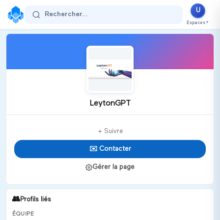
U
Rechercher...
Espaces
▼
LeytonGPT
+ Suivre
✉️ Contacter
Gérer la page
👥
Profils liés
ÉQUIPE