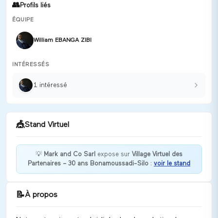
👥
Profils liés
ÉQUIPE
William EBANGA ZIBI
INTÉRESSÉS
1
intéressé
🎪
Stand Virtuel
💡
Mark and Co Sarl
expose sur
Village Virtuel des
Partenaires – 30 ans Bonamoussadi-Silo
:
voir le stand
Découvrez nos solutions innovantes !
Discuter
📝
À propos