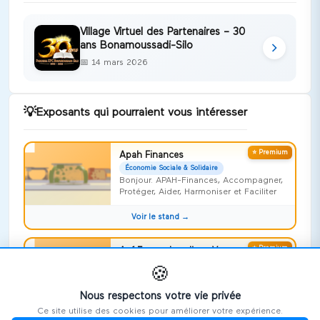
Village Virtuel des Partenaires – 30
ans Bonamoussadi-Silo
📅
14 mars 2026
💡
Exposants qui pourraient vous intéresser
⭐ Premium
Apah Finances
Économie Sociale & Solidaire
Bonjour. APAH-Finances, Accompagner,
Protéger, Aider, Harmoniser et Faciliter
Voir le stand →
⭐ Premium
Apf France handicap Vosges
Économie Sociale & Solidaire
🍪
Risquer l'impossible !
Nous respectons votre vie privée
Voir le stand →
Ce site utilise des cookies pour améliorer votre expérience.