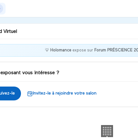
 Virtuel
💡
Holomance
expose sur
Forum PRÉSCIENCE 2
nvenue chez Holomance !
 exposant vous intéresse ?
iscuter
uivez-le
Invitez-le à rejoindre votre salon
🏢