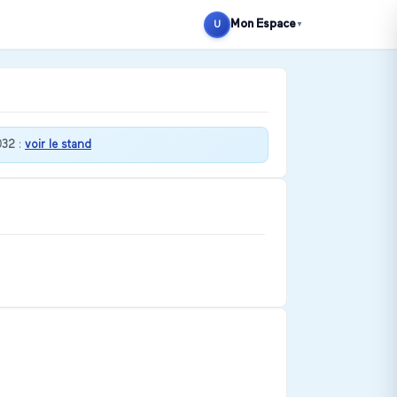
Mon Espace
U
▼
032
:
voir le stand