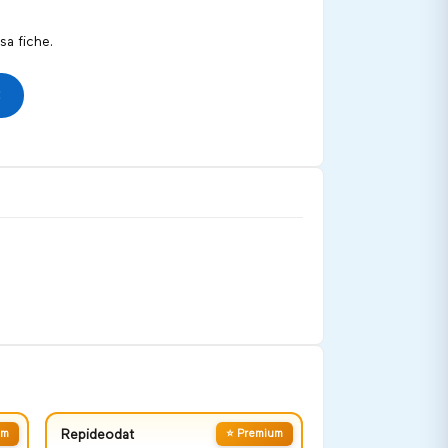
a fiche.
um
Repideodat
⭐ Premium