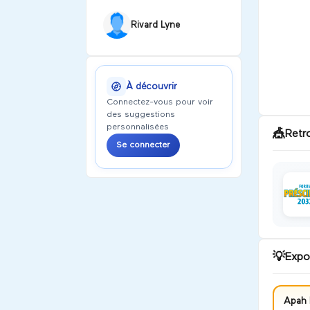
Rivard Lyne
À découvrir
Connectez-vous pour voir
des suggestions
personnalisées
🎪
Retr
Se connecter
💡
Expo
Apah 