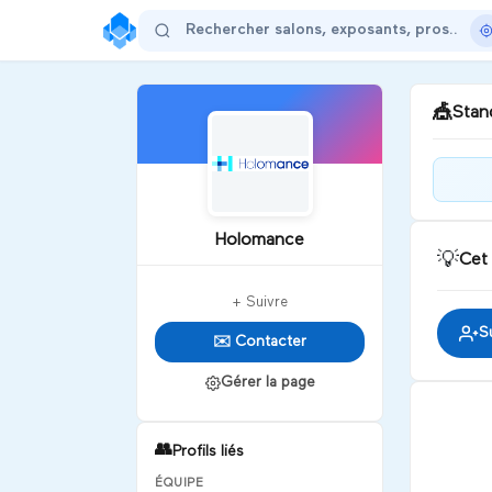
🎪
Stand
Bie
Holomance
💡
Cet
D
+ Suivre
S
✉️ Contacter
Gérer la page
👥
Profils liés
ÉQUIPE