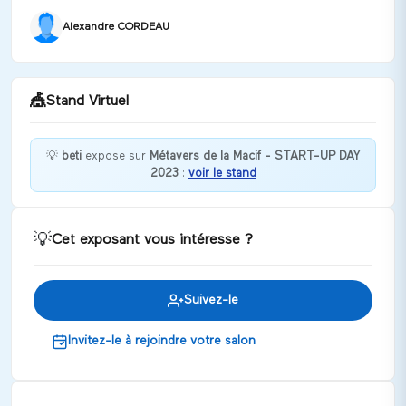
Alexandre CORDEAU
🎪
Stand Virtuel
💡
beti
expose sur
Métavers de la Macif - START-UP DAY
2023
:
voir le stand
Bienvenue chez beti !
Discuter
💡
Cet exposant vous intéresse ?
Suivez-le
Invitez-le à rejoindre votre salon