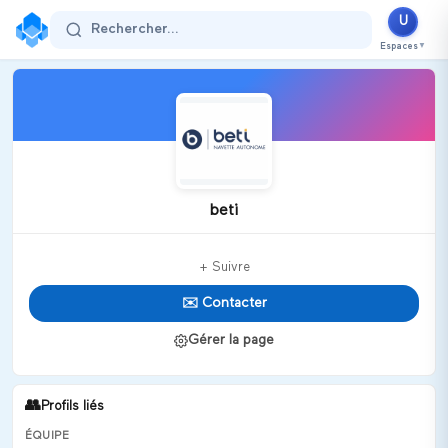
U
Rechercher...
Espaces
▼
beti
+ Suivre
✉️ Contacter
Gérer la page
👥
Profils liés
ÉQUIPE