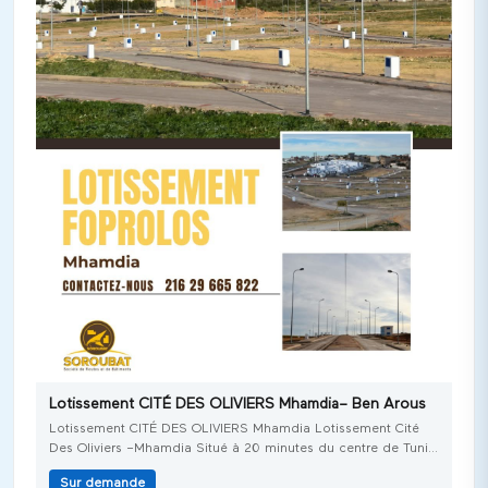
Lotissement CITÉ DES OLIVIERS Mhamdia– Ben Arous
Lotissement CITÉ DES OLIVIERS Mhamdia Lotissement Cité
Des Oliviers –Mhamdia Situé à 20 minutes du centre de Tunis
et de la Cité Olympique de Radès, le lotissement Cité des
Sur demande
Oliviers est totalement viabilisé et est bien desservie par deux