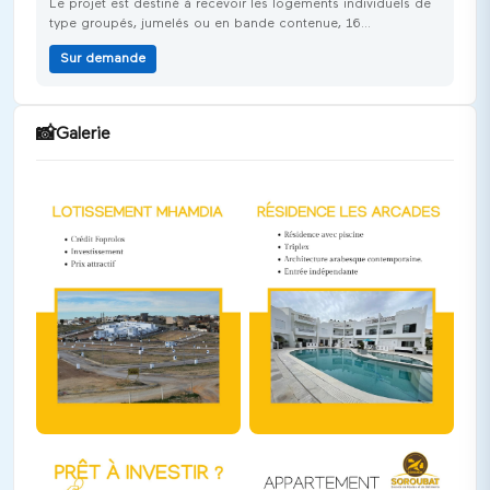
Le projet est destiné à recevoir les logements individuels de
type groupés, jumelés ou en bande contenue, 16
équipements divers, un terrain de sport, un jardin public et de
Sur demande
nombreux espaces verts.
📸
Galerie