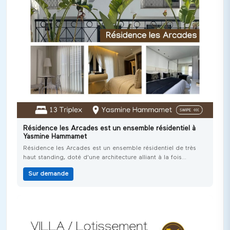
Résidence les Arcades est un ensemble résidentiel à
Yasmine Hammamet
Résidence les Arcades est un ensemble résidentiel de très
haut standing, doté d'une architecture alliant à la fois
traditionnelle fidéle au terroir de la ville de Hammamet et la
Sur demande
touche contemporaine. Située en plein coeur de Yasmine
Hammamet dans un cadre privilégié et sécurisé, à proximité
de toute les commodités (hôtels, la médina, Carthage Land,
port de plaisance, commerces,..) et à proximité de la plage.
Elle se compose de 13 triplex, disposant chacun d'une entrée
indépendante pour un maximunm d'intimité. Elle vous offre