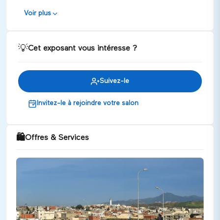
main à celles-ci. Les deux sociétés se chargent par la suite
de la commercialisation des biens construits auprès des
Voir plus
particuliers et des professionnels.
💡
Cet exposant vous intéresse ?
Suivez-le
Invitez-le à rejoindre votre salon
🛍️
Offres & Services