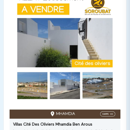
tout le confort et le bien être dont vous avez besoin à travers
ces prestations de qualité, un revêtement en marbre travertin,
grés et faïence premier choix, climatisation et chauffage
central, portes intérieurs et extérieurs personnalisés en bois
noble, sanitaire et robinetterie de qualité, fenêtres et portes
fenêtres extérieurs en porfilés aluminium de gamme prestige,
cuisine aménagée équipée (plaque de cuisson, four
électrique, Hotte aspirante et micro-onde encastré, garages
privatifs à chaque villa et une piscine pour un maximum de
détente.
Villas Cité Des Oliviers Mhamdia Ben Arous