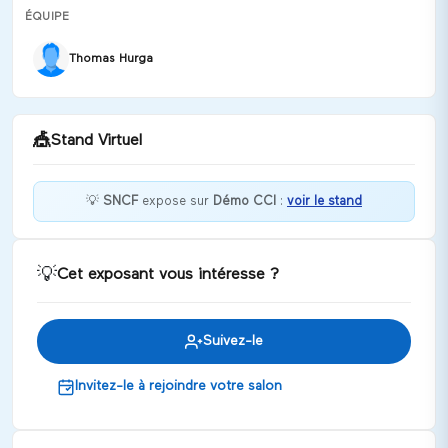
ÉQUIPE
Thomas Hurga
🎪
Stand Virtuel
💡
SNCF
expose sur
Démo CCI
:
voir le stand
Bienvenue chez SNCF !
💡
Cet exposant vous intéresse ?
Discuter
Suivez-le
Invitez-le à rejoindre votre salon