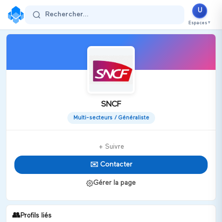
U
Rechercher...
Espaces
▼
SNCF
Multi-secteurs / Généraliste
+ Suivre
✉️ Contacter
Gérer la page
👥
Profils liés