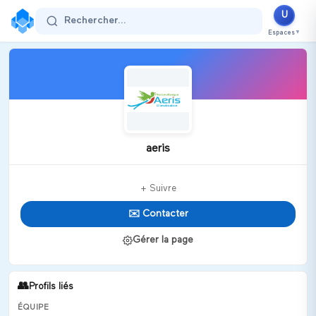
U
Rechercher...
Espaces
▼
aeris
+ Suivre
✉️ Contacter
Gérer la page
👥
Profils liés
ÉQUIPE