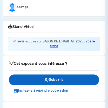
eddy gil
🎪
Stand Virtuel
💡
aeris
expose sur
SALON DE L'HABITAT 2025
:
voir le
stand
Bienvenue chez aeris !
Discuter
💡
Cet exposant vous intéresse ?
Suivez-le
Invitez-le à rejoindre votre salon