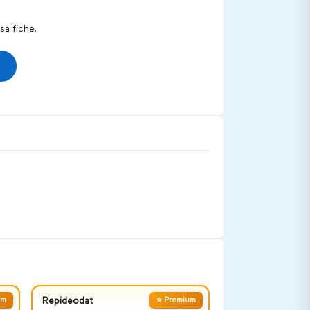
a fiche.
um
Repideodat
⭐ Premium