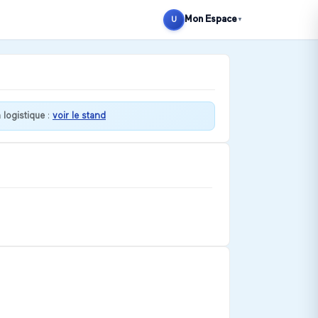
Mon Espace
U
▼
 logistique
:
voir le stand