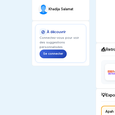
Khadija Salamat
À découvrir
Connectez-vous pour voir
des suggestions
personnalisées
🎪
Retr
Se connecter
💡
Expo
Apah 