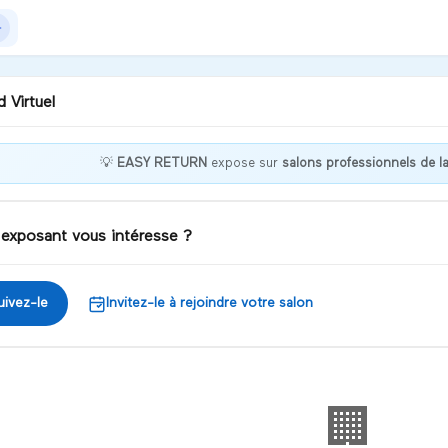
 Virtuel
💡
EASY RETURN
expose sur
salons professionnels de la
nvenue chez EASY RETURN
 exposant vous intéresse ?
iscuter
uivez-le
Invitez-le à rejoindre votre salon
🏢