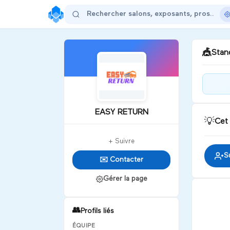
🎪
Stand
Bie
!
EASY RETURN
💡
Cet
D
+ Suivre
S
✉️ Contacter
Gérer la page
👥
Profils liés
ÉQUIPE