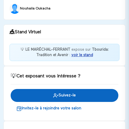
Nouhaila Oukacha
🎪
Stand Virtuel
💡
LE MARÉCHAL-FERRANT
expose sur
Tbourida:
Tradition et Avenir
:
voir le stand
Découvrez l’art essentiel du maréchal-ferrant :
entretien, ferrure et bien-être des chevaux !
Discuter
💡
Cet exposant vous intéresse ?
Suivez-le
Invitez-le à rejoindre votre salon